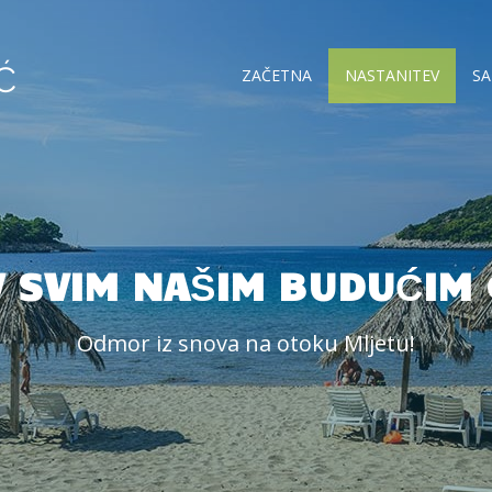
Ć
ZAČETNA
NASTANITEV
S
 SVIM NAŠIM BUDUĆIM
Odmor iz snova na otoku Mljetu!