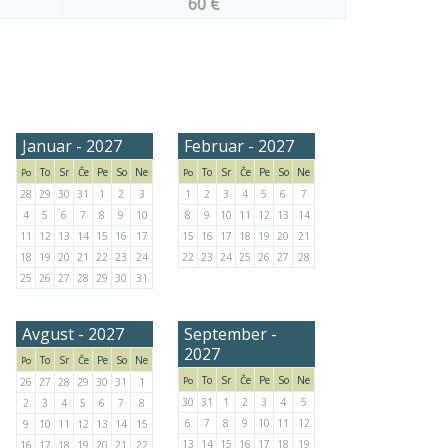
60 €
Januar - 2027
Februar - 2027
To
Sr
Če
Pe
So
Ne
To
Sr
Če
Pe
So
Ne
Po
Po
28
29
30
31
1
2
3
1
2
3
4
5
6
7
4
5
6
7
8
9
10
8
9
10
11
12
13
14
11
12
13
14
15
16
17
15
16
17
18
19
20
21
18
19
20
21
22
23
24
22
23
24
25
26
27
28
25
26
27
28
29
30
31
Avgust - 2027
September -
2027
To
Sr
Če
Pe
So
Ne
Po
To
Sr
Če
Pe
So
Ne
Po
26
27
28
29
30
31
1
30
31
1
2
3
4
5
2
3
4
5
6
7
8
6
7
8
9
10
11
12
9
10
11
12
13
14
15
13
14
15
16
17
18
19
16
17
18
19
20
21
22