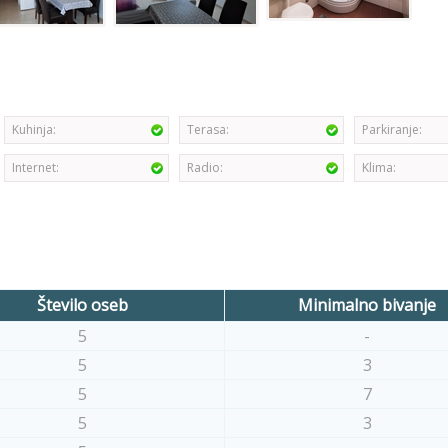
Kuhinja:
Terasa:
Parkiranje:
Internet:
Radio:
Klima:
Število oseb
Minimalno bivanje
5
-
5
3
5
7
5
3