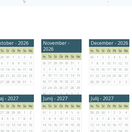
5
-
ktober - 2026
November -
December - 2026
2026
To
Sr
Če
Pe
So
Ne
To
Sr
Če
Pe
So
Ne
Po
To
Sr
Če
Pe
So
Ne
Po
29
30
1
2
3
4
30
1
2
3
4
5
6
26
27
28
29
30
31
1
6
7
8
9
10
11
7
8
9
10
11
12
13
2
3
4
5
6
7
8
13
14
15
16
17
18
14
15
16
17
18
19
20
9
10
11
12
13
14
15
20
21
22
23
24
25
21
22
23
24
25
26
27
16
17
18
19
20
21
22
27
28
29
30
31
1
28
29
30
31
1
2
3
23
24
25
26
27
28
29
30
1
2
3
4
5
6
j - 2027
Junij - 2027
Julij - 2027
To
Sr
Če
Pe
So
Ne
To
Sr
Če
Pe
So
Ne
To
Sr
Če
Pe
So
Ne
Po
Po
27
28
29
30
1
2
31
1
2
3
4
5
6
28
29
30
1
2
3
4
4
5
6
7
8
9
7
8
9
10
11
12
13
5
6
7
8
9
10
11
11
12
13
14
15
16
14
15
16
17
18
19
20
12
13
14
15
16
17
18
18
19
20
21
22
23
21
22
23
24
25
26
27
19
20
21
22
23
24
25