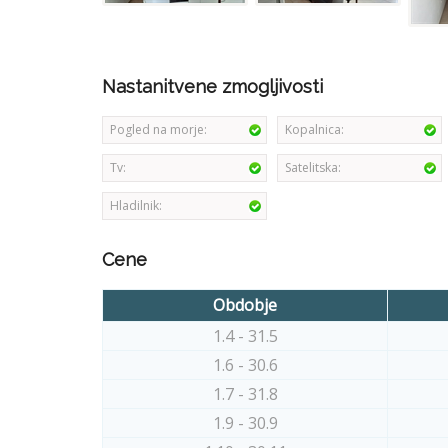
Nastanitvene zmogljivosti
Pogled na morje:
Kopalnica:
Tv:
Satelitska:
Hladilnik:
Cene
Obdobje
1.4 - 31.5
1.6 - 30.6
1.7 - 31.8
1.9 - 30.9