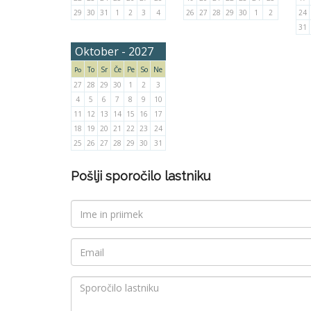
29
30
31
1
2
3
4
26
27
28
29
30
1
2
24
31
Oktober - 2027
To
Sr
Če
Pe
So
Ne
Po
27
28
29
30
1
2
3
4
5
6
7
8
9
10
11
12
13
14
15
16
17
18
19
20
21
22
23
24
25
26
27
28
29
30
31
Pošlji sporočilo lastniku