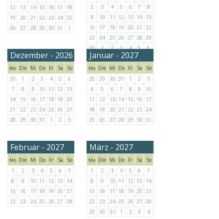
2
3
4
5
6
7
8
12
13
14
15
16
17
18
9
10
11
12
13
14
15
19
20
21
22
23
24
25
16
17
18
19
20
21
22
26
27
28
29
30
31
1
23
24
25
26
27
28
29
30
1
2
3
4
5
6
Dezember - 2026
Januar - 2027
Die
Mi
Do
Fr
Sa
So
Die
Mi
Do
Fr
Sa
So
Mo
Mo
30
1
2
3
4
5
6
28
29
30
31
1
2
3
7
8
9
10
11
12
13
4
5
6
7
8
9
10
14
15
16
17
18
19
20
11
12
13
14
15
16
17
21
22
23
24
25
26
27
18
19
20
21
22
23
24
28
29
30
31
1
2
3
25
26
27
28
29
30
31
Februar - 2027
März - 2027
Die
Mi
Do
Fr
Sa
So
Die
Mi
Do
Fr
Sa
So
Mo
Mo
1
2
3
4
5
6
7
1
2
3
4
5
6
7
8
9
10
11
12
13
14
8
9
10
11
12
13
14
15
16
17
18
19
20
21
15
16
17
18
19
20
21
22
23
24
25
26
27
28
22
23
24
25
26
27
28
29
30
31
1
2
3
4