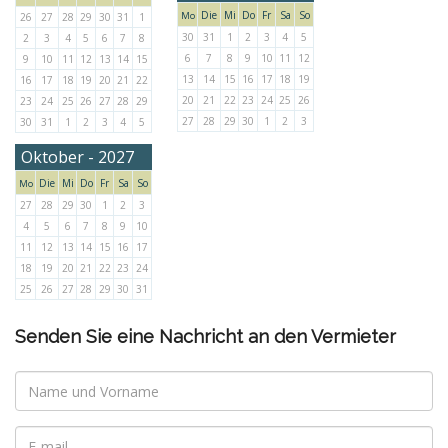
Die
Mi
Do
Fr
Sa
So
Mo
26
27
28
29
30
31
1
30
31
1
2
3
4
5
2
3
4
5
6
7
8
6
7
8
9
10
11
12
9
10
11
12
13
14
15
13
14
15
16
17
18
19
16
17
18
19
20
21
22
20
21
22
23
24
25
26
23
24
25
26
27
28
29
27
28
29
30
1
2
3
30
31
1
2
3
4
5
Oktober - 2027
Die
Mi
Do
Fr
Sa
So
Mo
27
28
29
30
1
2
3
4
5
6
7
8
9
10
11
12
13
14
15
16
17
18
19
20
21
22
23
24
25
26
27
28
29
30
31
Senden Sie eine Nachricht an den Vermieter