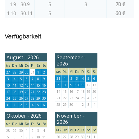
1.9 - 30.9
5
3
70 €
1.10 - 30.11
5
-
60 €
Verfügbarkeit
August - 2026
September -
2026
Die
Mi
Do
Fr
Sa
So
Mo
Die
Mi
Do
Fr
Sa
So
Mo
27
28
29
30
31
1
2
31
1
2
3
4
5
6
3
4
5
6
7
8
9
7
8
9
10
11
12
13
10
11
12
13
14
15
16
14
15
16
17
18
19
20
17
18
19
20
21
22
23
21
22
23
24
25
26
27
24
25
26
27
28
29
30
28
29
30
1
2
3
4
31
1
2
3
4
5
6
Oktober - 2026
November -
2026
Die
Mi
Do
Fr
Sa
So
Mo
Die
Mi
Do
Fr
Sa
So
Mo
28
29
30
1
2
3
4
26
27
28
29
30
31
1
5
6
7
8
9
10
11